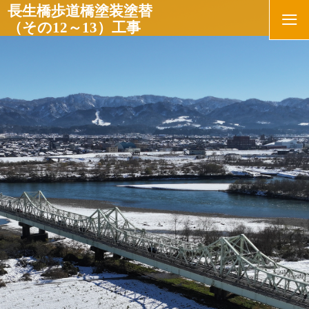
≡
長生橋歩道橋塗装塗替
（その12～13）工事